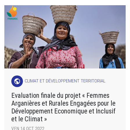
public
CLIMAT ET DÉVELOPPEMENT TERRITORIAL
Evaluation finale du projet « Femmes
Arganières et Rurales Engagées pour le
Développement Economique et Inclusif
et le Climat »
VEN 14 OCT 2022