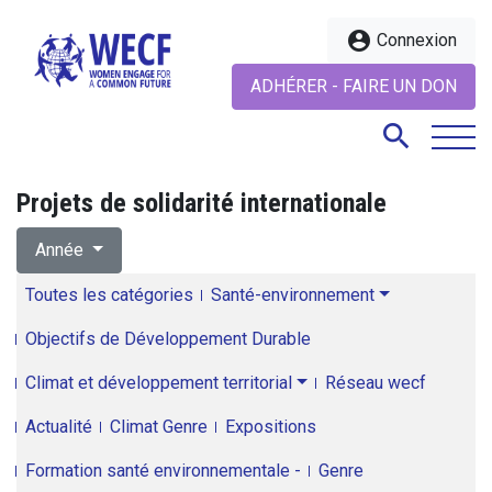
account_circle
Connexion
ADHÉRER - FAIRE UN DON
search
Projets de solidarité internationale
search
Année
Toutes les catégories
Santé-environnement
Objectifs de Développement Durable
Climat et développement territorial
Réseau wecf
Actualité
Climat Genre
Expositions
Formation santé environnementale -
Genre