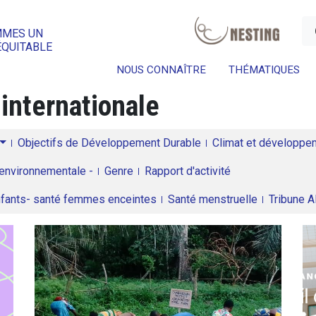
a
MMES UN
ÉQUITABLE
NOUS CONNAÎTRE
THÉMATIQUES
 internationale
Objectifs de Développement Durable
Climat et développeme
environnementale -
Genre
Rapport d'activité
enfants- santé femmes enceintes
Santé menstruelle
Tribune 