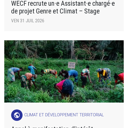
WECF recrute un·e Assistant·e chargé·e
de projet Genre et Climat – Stage
VEN 31 JUIL 2026
public
CLIMAT ET DÉVELOPPEMENT TERRITORIAL