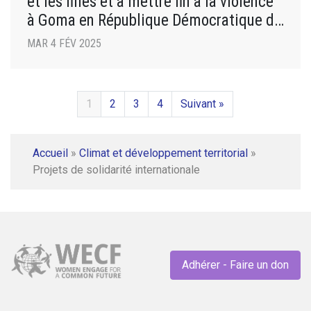
et les filles et à mettre fin à la violence
à Goma en République Démocratique du
Congo
MAR 4 FÉV 2025
1
2
3
4
Suivant »
Accueil
»
Climat et développement territorial
»
Projets de solidarité internationale
Adhérer - Faire un don