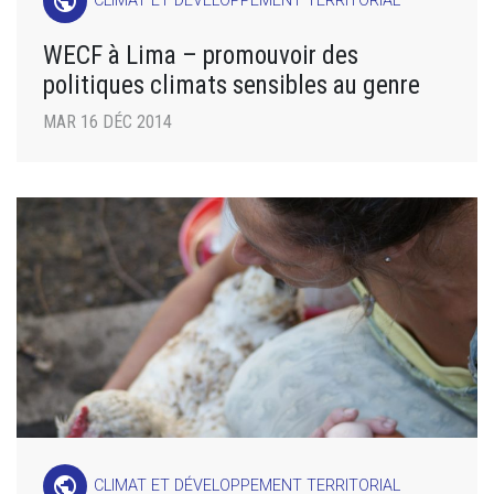
public
CLIMAT ET DÉVELOPPEMENT TERRITORIAL
WECF à Lima – promouvoir des
politiques climats sensibles au genre
MAR 16 DÉC 2014
public
CLIMAT ET DÉVELOPPEMENT TERRITORIAL