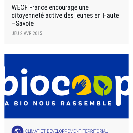
WECF France encourage une
citoyenneté active des jeunes en Haute
–Savoie
JEU 2 AVR 2015
public
CLIMAT ET DÉVELOPPEMENT TERRITORIAL