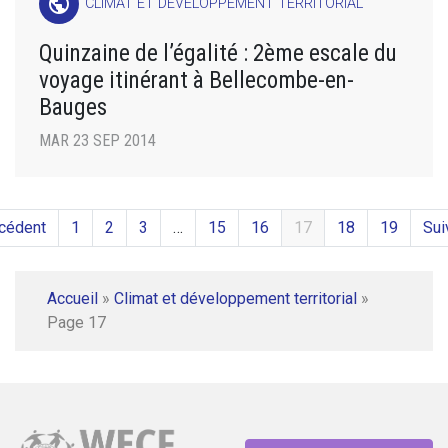
public
CLIMAT ET DÉVELOPPEMENT TERRITORIAL
Quinzaine de l’égalité : 2ème escale du
voyage itinérant à Bellecombe-en-
Bauges
MAR 23 SEP 2014
cédent
1
2
3
…
15
16
17
18
19
Sui
Accueil
»
Climat et développement territorial
»
Page 17