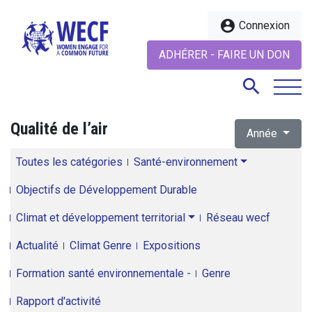
account_circle
Connexion
ADHÉRER - FAIRE UN DON
search
Qualité de l’air
Année
search
Toutes les catégories
Santé-environnement
Objectifs de Développement Durable
Climat et développement territorial
Réseau wecf
Actualité
Climat Genre
Expositions
Formation santé environnementale -
Genre
Rapport d'activité