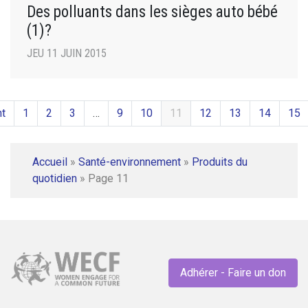
Des polluants dans les sièges auto bébé
(1)?
JEU 11 JUIN 2015
t
1
2
3
…
9
10
11
12
13
14
15
Accueil
»
Santé-environnement
»
Produits du
quotidien
»
Page 11
Adhérer - Faire un don