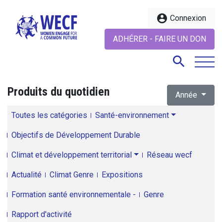
account_circle
Connexion
ADHÉRER - FAIRE UN DON
search
Produits du quotidien
Année
search
Toutes les catégories
Santé-environnement
Objectifs de Développement Durable
Climat et développement territorial
Réseau wecf
Actualité
Climat Genre
Expositions
Formation santé environnementale -
Genre
Rapport d'activité