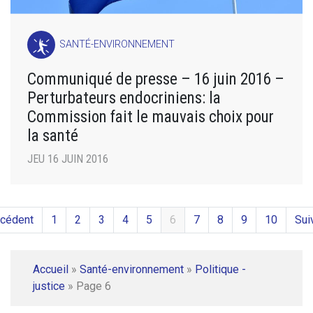
SANTÉ-ENVIRONNEMENT
Communiqué de presse – 16 juin 2016 –
Perturbateurs endocriniens: la
Commission fait le mauvais choix pour
la santé
JEU 16 JUIN 2016
écédent
1
2
3
4
5
6
7
8
9
10
Sui
Accueil
»
Santé-environnement
»
Politique -
justice
»
Page 6