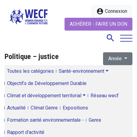
account_circle
Connexion
ADHÉRER - FAIRE UN DON
search
Politique – justice
Année
search
Toutes les catégories
Santé-environnement
Objectifs de Développement Durable
Climat et développement territorial
Réseau wecf
Actualité
Climat Genre
Expositions
Formation santé environnementale -
Genre
Rapport d'activité