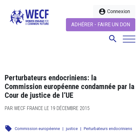
account_circle
Connexion
ADHÉRER - FAIRE UN DON
search
search
Perturbateurs endocriniens: la
Commission européenne condamnée par la
Cour de justice de l’UE
PAR WECF FRANCE LE 19 DÉCEMBRE 2015
local_offer
Commission européenne
|
justice
|
Perturbateurs endocriniens