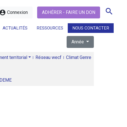
search
ccount_circle
Connexion
ADHÉRER - FAIRE UN DON
ACTUALITÉS
RESSOURCES
NOUS CONTACTER
Année
search
nt territorial
Réseau wecf
Climat Genre
ADEME