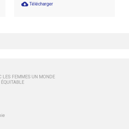
cloud_download
Télécharger
C LES FEMMES UN MONDE
 ÉQUITABLE
oie