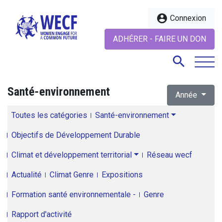
account_circle
Connexion
ADHÉRER - FAIRE UN DON
search
Santé-environnement
Année
search
Toutes les catégories
Santé-environnement
Objectifs de Développement Durable
Climat et développement territorial
Réseau wecf
Actualité
Climat Genre
Expositions
Formation santé environnementale -
Genre
Rapport d'activité