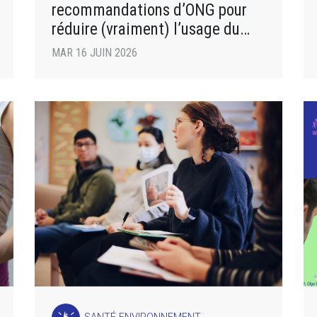
recommandations d’ONG pour
réduire (vraiment) l’usage du
plastique
MAR 16 JUIN 2026