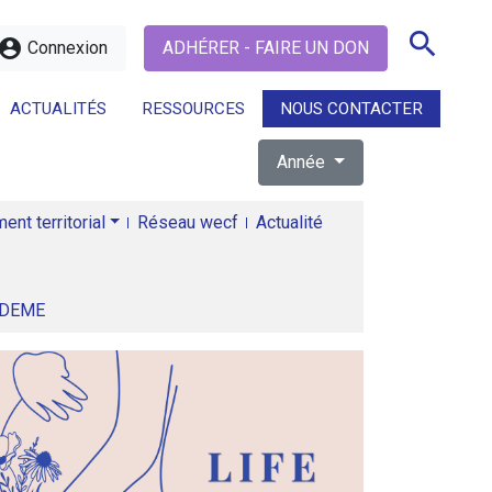
search
ccount_circle
Connexion
ADHÉRER - FAIRE UN DON
ACTUALITÉS
RESSOURCES
NOUS CONTACTER
Année
search
nt territorial
Réseau wecf
Actualité
ADEME