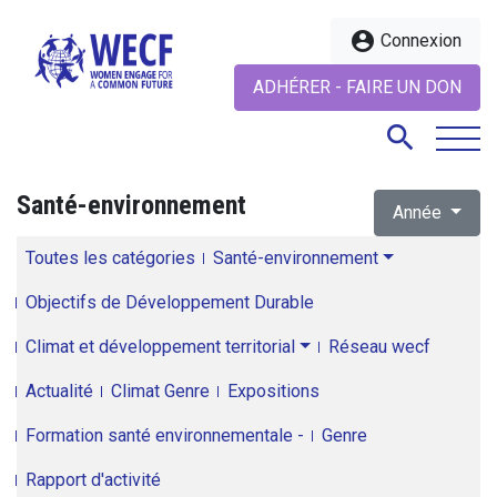
account_circle
Connexion
ADHÉRER - FAIRE UN DON
search
Santé-environnement
Année
search
Toutes les catégories
Santé-environnement
Objectifs de Développement Durable
Climat et développement territorial
Réseau wecf
Actualité
Climat Genre
Expositions
Formation santé environnementale -
Genre
Rapport d'activité