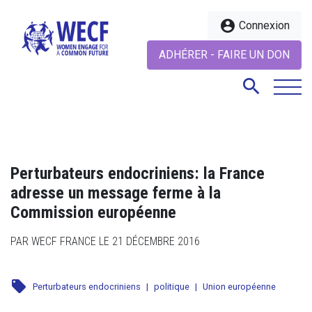
account_circle
Connexion
ADHÉRER - FAIRE UN DON
search
search
Perturbateurs endocriniens: la France
adresse un message ferme à la
Commission européenne
PAR WECF FRANCE LE 21 DÉCEMBRE 2016
local_offer
Perturbateurs endocriniens
|
politique
|
Union européenne