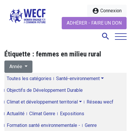
account_circle
Connexion
ADHÉRER - FAIRE UN DON
search
Étiquette :
femmes en milieu rural
search
Année
Toutes les catégories
Santé-environnement
Objectifs de Développement Durable
Climat et développement territorial
Réseau wecf
Actualité
Climat Genre
Expositions
Formation santé environnementale -
Genre