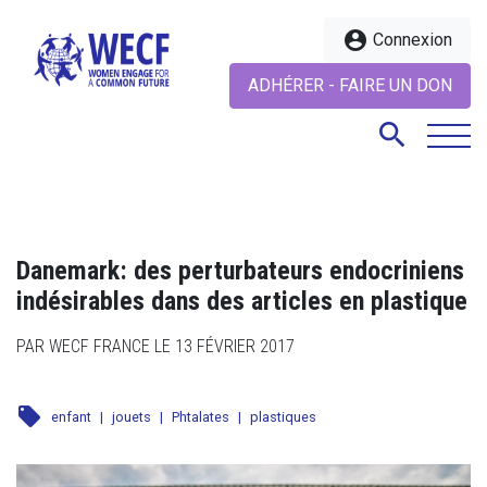
account_circle
Connexion
ADHÉRER - FAIRE UN DON
search
search
Danemark: des perturbateurs endocriniens
indésirables dans des articles en plastique
PAR WECF FRANCE LE 13 FÉVRIER 2017
local_offer
enfant
|
jouets
|
Phtalates
|
plastiques