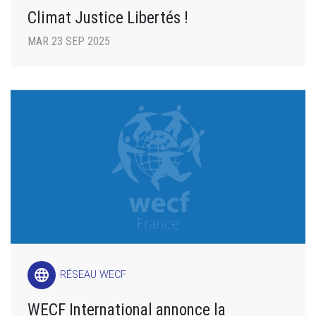
Climat Justice Libertés !
MAR 23 SEP 2025
language
RÉSEAU WECF
WECF International annonce la