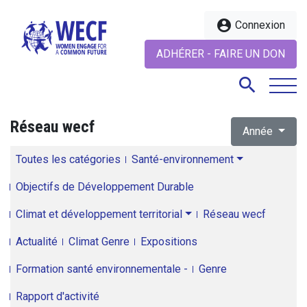
account_circle
Connexion
ADHÉRER - FAIRE UN DON
search
Réseau wecf
Année
search
Toutes les catégories
Santé-environnement
Objectifs de Développement Durable
Climat et développement territorial
Réseau wecf
Actualité
Climat Genre
Expositions
Formation santé environnementale -
Genre
Rapport d'activité