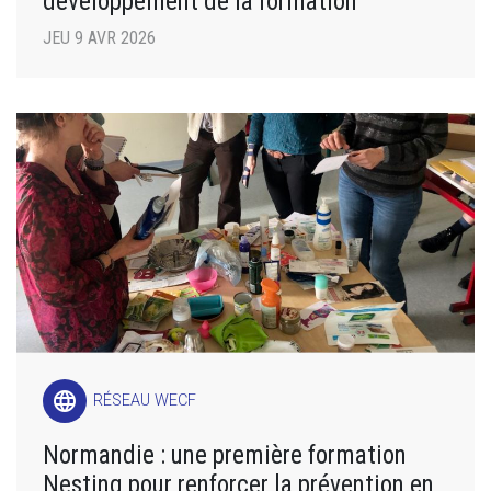
développement de la formation
JEU 9 AVR 2026
language
RÉSEAU WECF
Normandie : une première formation
Nesting pour renforcer la prévention en