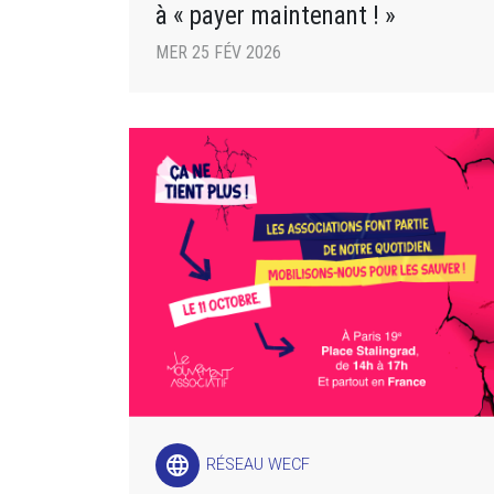
à « payer maintenant ! »
MER 25 FÉV 2026
language
RÉSEAU WECF