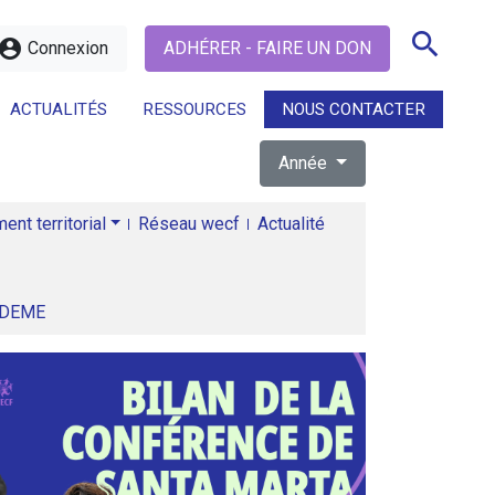
search
ccount_circle
Connexion
ADHÉRER - FAIRE UN DON
ACTUALITÉS
RESSOURCES
NOUS CONTACTER
Année
search
nt territorial
Réseau wecf
Actualité
ADEME