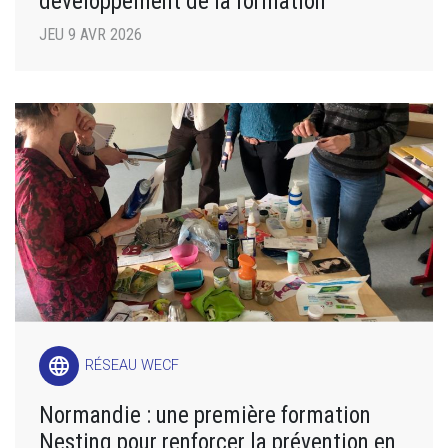
développement de la formation
JEU 9 AVR 2026
language
RÉSEAU WECF
Normandie : une première formation
Nesting pour renforcer la prévention en