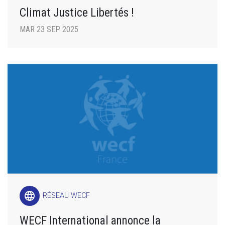
Climat Justice Libertés !
MAR 23 SEP 2025
language
RÉSEAU WECF
WECF International annonce la