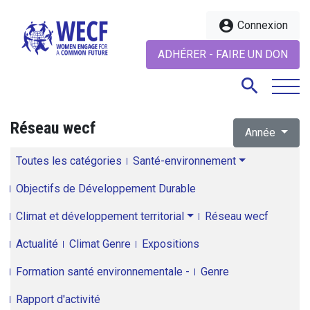
account_circle
Connexion
ADHÉRER - FAIRE UN DON
search
Réseau wecf
Année
search
Toutes les catégories
Santé-environnement
Objectifs de Développement Durable
Climat et développement territorial
Réseau wecf
Actualité
Climat Genre
Expositions
Formation santé environnementale -
Genre
Rapport d'activité