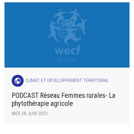
public
CLIMAT ET DÉVELOPPEMENT TERRITORIAL
PODCAST Réseau Femmes rurales- La
phytothérapie agricole
MER 28 JUIN 2023