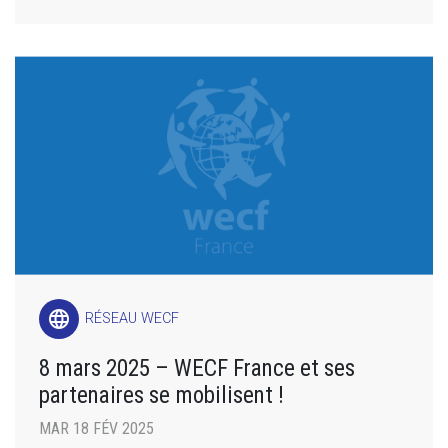
language
RÉSEAU WECF
8 mars 2025 – WECF France et ses
partenaires se mobilisent !
MAR 18 FÉV 2025