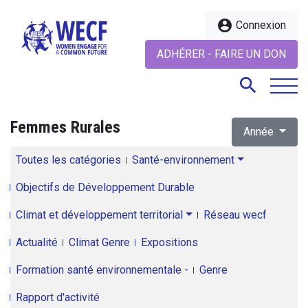
account_circle
Connexion
ADHÉRER - FAIRE UN DON
search
Femmes Rurales
Année
search
Toutes les catégories
Santé-environnement
Objectifs de Développement Durable
Climat et développement territorial
Réseau wecf
Actualité
Climat Genre
Expositions
Formation santé environnementale -
Genre
Rapport d'activité