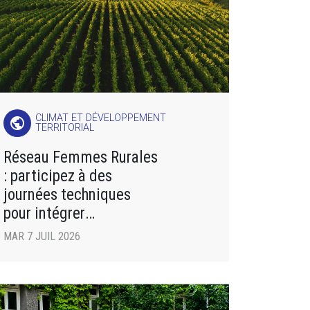
CLIMAT ET DÉVELOPPEMENT
public
TERRITORIAL
Réseau Femmes Rurales
: participez à des
journées techniques
pour intégrer
des pratiques agricoles
MAR 7 JUIL 2026
respectueuses de
l’environnement !