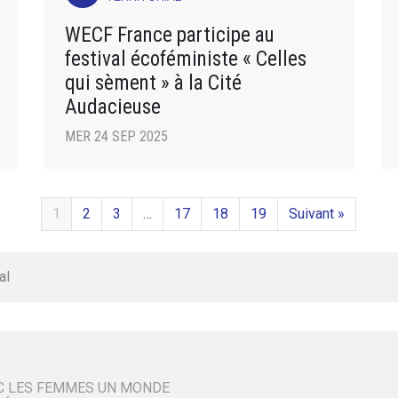
WECF France participe au
festival écoféministe « Celles
qui sèment » à la Cité
Audacieuse
MER 24 SEP 2025
1
2
3
…
17
18
19
Suivant »
al
C LES FEMMES UN MONDE