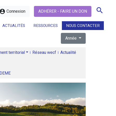
search
ccount_circle
Connexion
ADHÉRER - FAIRE UN DON
ACTUALITÉS
RESSOURCES
NOUS CONTACTER
Année
search
nt territorial
Réseau wecf
Actualité
ADEME