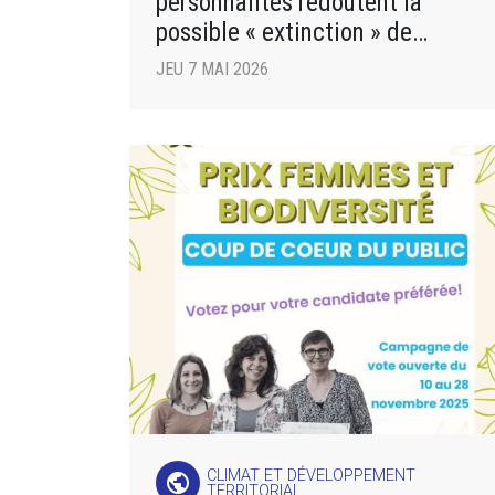
personnalités redoutent la
possible « extinction » de
l’ADEME, à cause d’une loi
JEU 7 MAI 2026
CLIMAT ET DÉVELOPPEMENT
public
TERRITORIAL