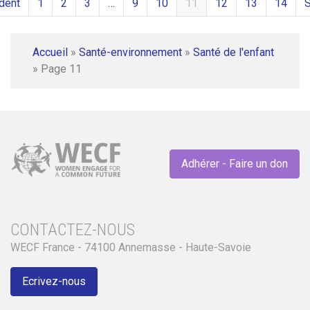
dent
1
2
3
…
9
10
11
12
13
14
S
Accueil
»
Santé-environnement
»
Santé de l'enfant
»
Page 11
Adhérer - Faire un don
CONTACTEZ-NOUS
WECF France - 74100 Annemasse - Haute-Savoie
Ecrivez-nous