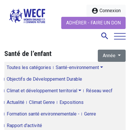
account_circle
Connexion
ADHÉRER - FAIRE UN DON
search
Santé de l’enfant
Année
search
Toutes les catégories
Santé-environnement
Objectifs de Développement Durable
Climat et développement territorial
Réseau wecf
Actualité
Climat Genre
Expositions
Formation santé environnementale -
Genre
Rapport d'activité