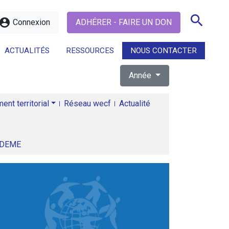
search
ccount_circle
Connexion
ADHÉRER - FAIRE UN DON
ACTUALITÉS
RESSOURCES
NOUS CONTACTER
Année
search
nt territorial
Réseau wecf
Actualité
ADEME