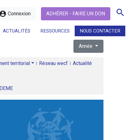
search
ccount_circle
Connexion
ADHÉRER - FAIRE UN DON
ACTUALITÉS
RESSOURCES
NOUS CONTACTER
Année
search
nt territorial
Réseau wecf
Actualité
ADEME