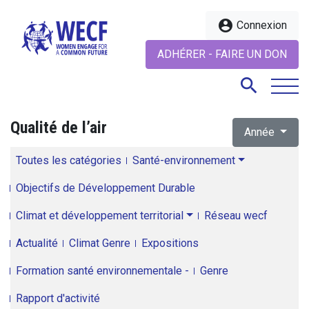
account_circle
Connexion
ADHÉRER - FAIRE UN DON
search
Qualité de l’air
Année
search
Toutes les catégories
Santé-environnement
Objectifs de Développement Durable
Climat et développement territorial
Réseau wecf
Actualité
Climat Genre
Expositions
Formation santé environnementale -
Genre
Rapport d'activité