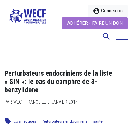
account_circle
Connexion
ADHÉRER - FAIRE UN DON
search
search
Perturbateurs endocriniens de la liste
« SIN »: le cas du camphre de 3-
benzylidene
PAR WECF FRANCE LE 3 JANVIER 2014
local_offer
cosmétiques
|
Perturbateurs endocriniens
|
santé