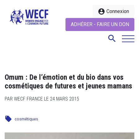
account_circle
Connexion
ADHÉRER - FAIRE UN DON
search
search
Omum : De l’émotion et du bio dans vos
cosmétiques de futures et jeunes mamans
PAR WECF FRANCE LE 24 MARS 2015
local_offer
cosmétiques