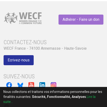
Adhérer - Faire un don
CONTACTEZ-NOUS
WECF France - 74100 Annemasse - Haute-Savoie
Ecrivez-nous
SUIVEZ-NOUS
Nous collectons et traitons vos informations personnelles pour les
finalités suivantes:
Sécurité, Fonctionnalité, Analyses
.
Lire la
suite...
language