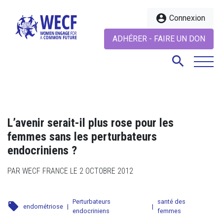
account_circle
Connexion
ADHÉRER - FAIRE UN DON
search
search
L’avenir serait-il plus rose pour les
femmes sans les perturbateurs
endocriniens ?
PAR WECF FRANCE LE 2 OCTOBRE 2012
Perturbateurs
santé des
local_offer
endométriose
|
|
endocriniens
femmes