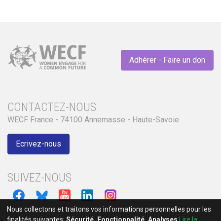
Adhérer - Faire un don
CONTACTEZ-NOUS
WECF France - 74100 Annemasse - Haute-Savoie
Ecrivez-nous
SUIVEZ-NOUS
Nous collectons et traitons vos informations personnelles pour les
finalités suivantes:
Sécurité, Fonctionnalité, Analyses
.
Lire la