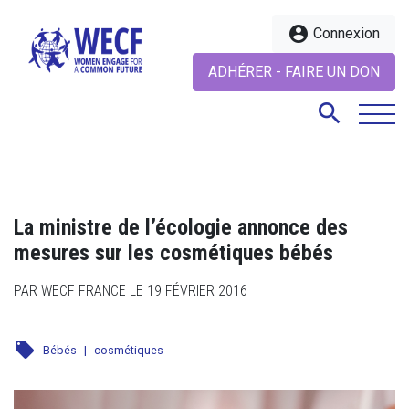
account_circle
Connexion
ADHÉRER - FAIRE UN DON
search
search
La ministre de l’écologie annonce des
mesures sur les cosmétiques bébés
PAR WECF FRANCE LE 19 FÉVRIER 2016
local_offer
Bébés
|
cosmétiques