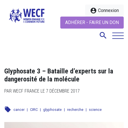
account_circle
Connexion
ADHÉRER - FAIRE UN DON
search
search
Glyphosate 3 – Bataille d’experts sur la
dangerosité de la molécule
PAR WECF FRANCE LE 7 DÉCEMBRE 2017
local_offer
cancer
|
CIRC
|
glyphosate
|
recherche
|
science