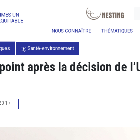
a
MMES UN
ÉQUITABLE
NOUS CONNAÎTRE
THÉMATIQUES
iques
Santé-environnement
point après la décision de l’
 2017