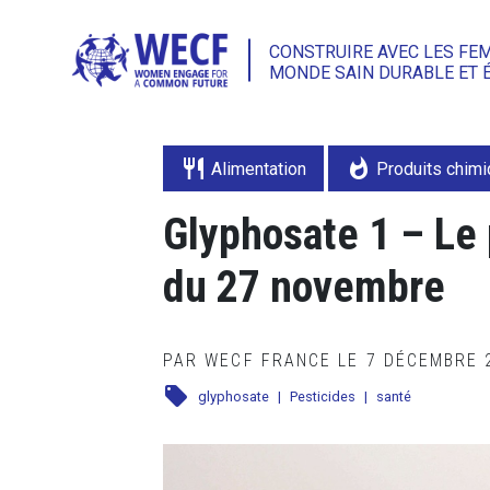
CONSTRUIRE AVEC LES FE
MONDE SAIN DURABLE ET 
restaurant
whatshot
Alimentation
Produits chim
Glyphosate 1 – Le 
du 27 novembre
PAR WECF FRANCE LE 7 DÉCEMBRE
local_offer
glyphosate
|
Pesticides
|
santé