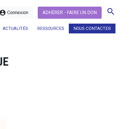
search
ccount_circle
Connexion
ADHÉRER - FAIRE UN DON
ACTUALITÉS
RESSOURCES
NOUS CONTACTER
search
UE