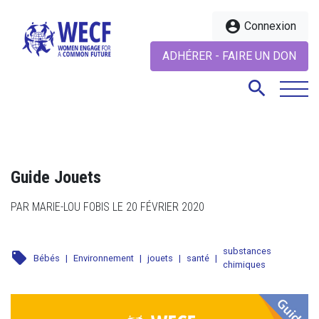
account_circle
Connexion
ADHÉRER - FAIRE UN DON
search
search
Guide Jouets
PAR MARIE-LOU FOBIS LE 20 FÉVRIER 2020
substances
local_offer
Bébés
|
Environnement
|
jouets
|
santé
|
chimiques