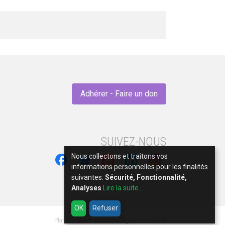
Adhérer - Faire un don
SUIVEZ-NOUS
Nous collectons et traitons vos
informations personnelles pour les finalités
suivantes:
Sécurité, Fonctionnalité,
Analyses
.
Lire la suite...
OK
Refuser
-
-
Plan du site
Mentions légales
YoTech