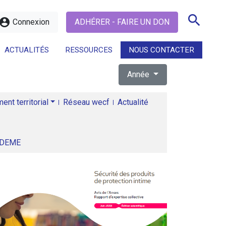
search
ccount_circle
Connexion
ADHÉRER - FAIRE UN DON
ACTUALITÉS
RESSOURCES
NOUS CONTACTER
Année
search
nt territorial
Réseau wecf
Actualité
ADEME