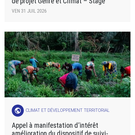
de projet Genre et Climat – Stage
VEN 31 JUIL 2026
public
CLIMAT ET DÉVELOPPEMENT TERRITORIAL
Appel à manifestation d’intérêt
amélioration du dispositif de suivi-