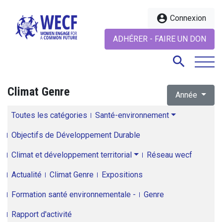
account_circle
Connexion
ADHÉRER - FAIRE UN DON
search
Climat Genre
Année
search
Toutes les catégories
Santé-environnement
Objectifs de Développement Durable
Climat et développement territorial
Réseau wecf
Actualité
Climat Genre
Expositions
Formation santé environnementale -
Genre
Rapport d'activité