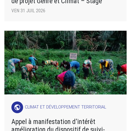
de projet Genre et Climat – Stage
VEN 31 JUIL 2026
public
CLIMAT ET DÉVELOPPEMENT TERRITORIAL
Appel à manifestation d’intérêt
amélioration du dispositif de suivi-