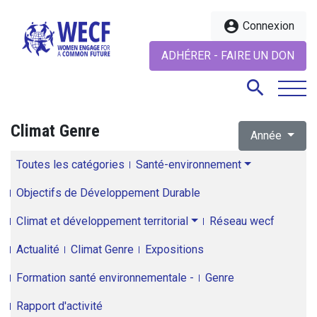
account_circle
Connexion
ADHÉRER - FAIRE UN DON
search
Climat Genre
Année
search
Toutes les catégories
Santé-environnement
Objectifs de Développement Durable
Climat et développement territorial
Réseau wecf
Actualité
Climat Genre
Expositions
Formation santé environnementale -
Genre
Rapport d'activité