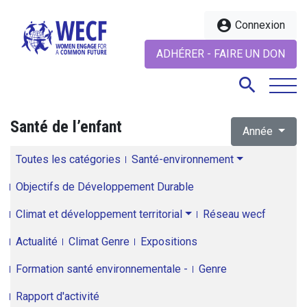
account_circle
Connexion
ADHÉRER - FAIRE UN DON
search
Santé de l’enfant
Année
search
Toutes les catégories
Santé-environnement
Objectifs de Développement Durable
Climat et développement territorial
Réseau wecf
Actualité
Climat Genre
Expositions
Formation santé environnementale -
Genre
Rapport d'activité