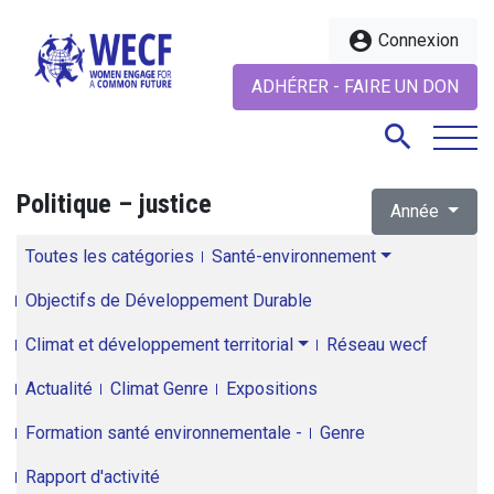
account_circle
Connexion
ADHÉRER - FAIRE UN DON
search
Politique – justice
Année
search
Toutes les catégories
Santé-environnement
Objectifs de Développement Durable
Climat et développement territorial
Réseau wecf
Actualité
Climat Genre
Expositions
Formation santé environnementale -
Genre
Rapport d'activité