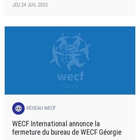
JEU 24 JUIL 2025
language
RÉSEAU WECF
WECF International annonce la
fermeture du bureau de WECF Géorgie