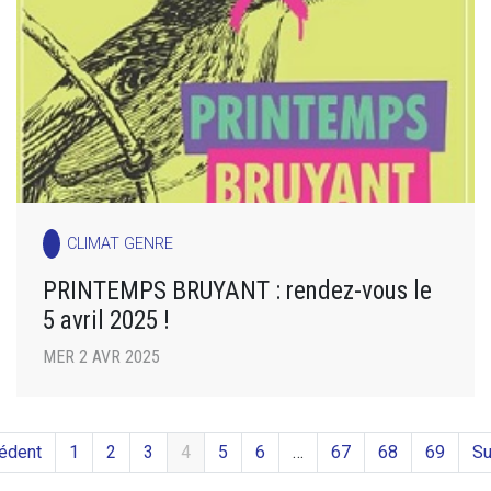
CLIMAT GENRE
PRINTEMPS BRUYANT : rendez-vous le
5 avril 2025 !
MER 2 AVR 2025
édent
1
2
3
4
5
6
…
67
68
69
Su