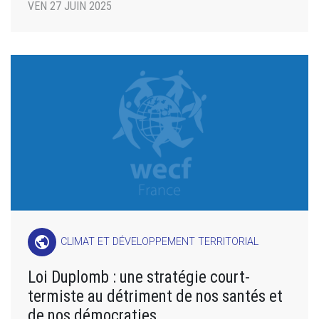
VEN 27 JUIN 2025
public
CLIMAT ET DÉVELOPPEMENT TERRITORIAL
Loi Duplomb : une stratégie court-
termiste au détriment de nos santés et
de nos démocraties