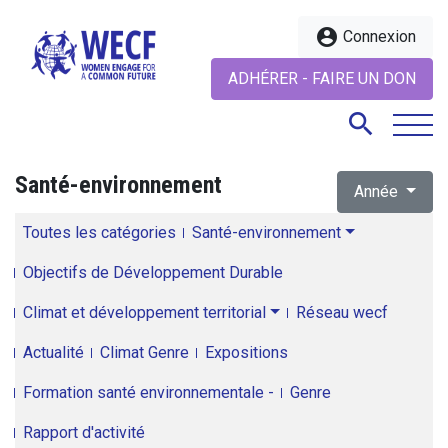
account_circle
Connexion
ADHÉRER - FAIRE UN DON
search
Santé-environnement
Année
search
Toutes les catégories
Santé-environnement
Objectifs de Développement Durable
Climat et développement territorial
Réseau wecf
Actualité
Climat Genre
Expositions
Formation santé environnementale -
Genre
Rapport d'activité