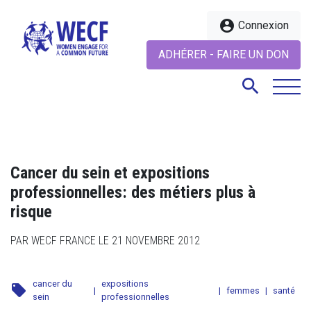
account_circle
Connexion
ADHÉRER - FAIRE UN DON
search
search
Cancer du sein et expositions
professionnelles: des métiers plus à
risque
PAR WECF FRANCE LE 21 NOVEMBRE 2012
cancer du
expositions
local_offer
|
|
femmes
|
santé
sein
professionnelles