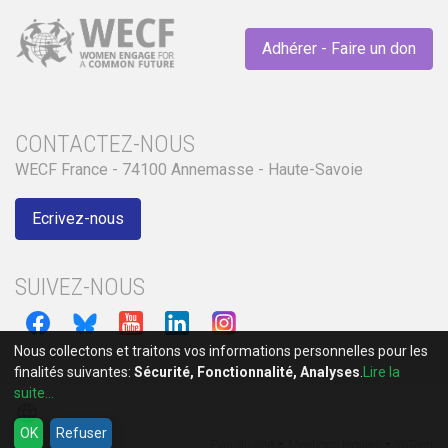
Adhérer - Faire un don
CONTACTEZ-NOUS
WECF France - 74100 Annemasse - Haute-Savoie
Ecrivez-nous
SUIVEZ-NOUS
Nous collectons et traitons vos informations personnelles pour les
finalités suivantes:
Sécurité, Fonctionnalité, Analyses
.
Lire la
suite...
language
OK
Refuser
-
-
Plan du site
Mentions légales
YoTech