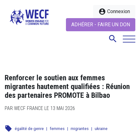
account_circle
Connexion
ADHÉRER - FAIRE UN DON
search
search
Renforcer le soutien aux femmes
migrantes hautement qualifiées : Réunion
des partenaires PROMOTE à Bilbao
PAR WECF FRANCE LE 13 MAI 2026
local_offer
égalité de genre
|
femmes
|
migrantes
|
ukraine