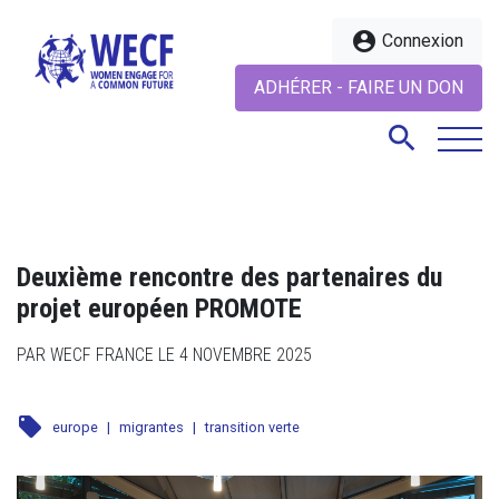
account_circle
Connexion
ADHÉRER - FAIRE UN DON
search
search
Deuxième rencontre des partenaires du
projet européen PROMOTE
PAR WECF FRANCE LE 4 NOVEMBRE 2025
local_offer
europe
|
migrantes
|
transition verte