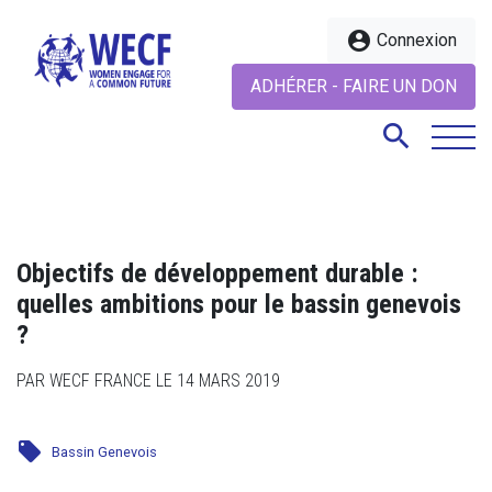
account_circle
Connexion
ADHÉRER - FAIRE UN DON
search
search
Objectifs de développement durable :
quelles ambitions pour le bassin genevois
?
PAR WECF FRANCE LE 14 MARS 2019
local_offer
Bassin Genevois