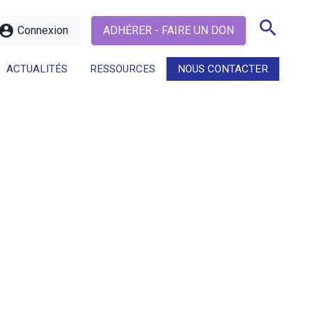
search
ccount_circle
Connexion
ADHÉRER - FAIRE UN DON
ACTUALITÉS
RESSOURCES
NOUS CONTACTER
search