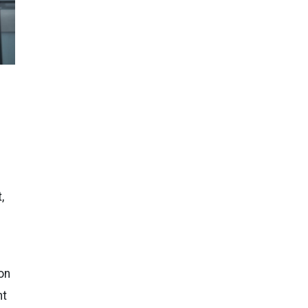
,
on
nt