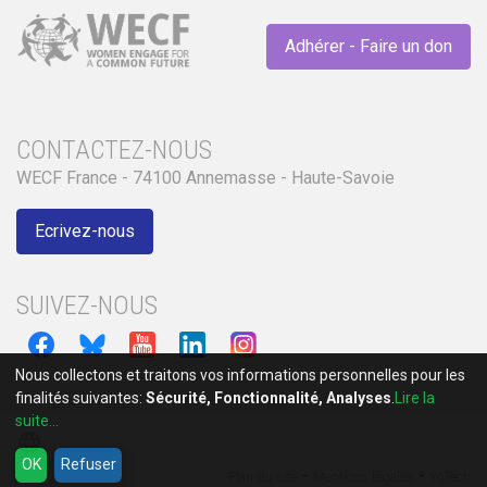
Adhérer - Faire un don
CONTACTEZ-NOUS
WECF France - 74100 Annemasse - Haute-Savoie
Ecrivez-nous
SUIVEZ-NOUS
Nous collectons et traitons vos informations personnelles pour les
finalités suivantes:
Sécurité, Fonctionnalité, Analyses
.
Lire la
suite...
language
OK
Refuser
-
-
Plan du site
Mentions légales
YoTech