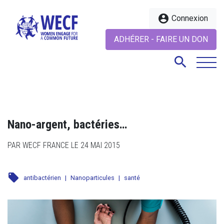
account_circle
Connexion
ADHÉRER - FAIRE UN DON
search
search
Nano-argent, bactéries…
PAR WECF FRANCE LE 24 MAI 2015
local_offer
antibactérien
|
Nanoparticules
|
santé