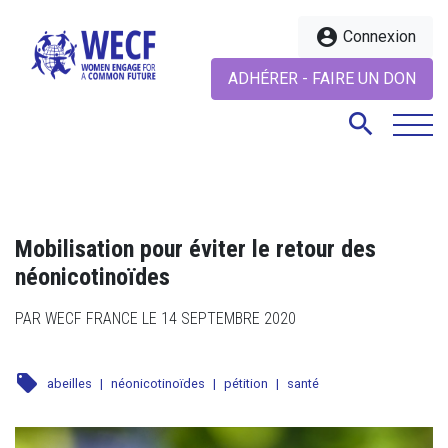
account_circle
Connexion
ADHÉRER - FAIRE UN DON
search
search
Mobilisation pour éviter le retour des
néonicotinoïdes
PAR WECF FRANCE LE 14 SEPTEMBRE 2020
local_offer
abeilles
|
néonicotinoïdes
|
pétition
|
santé