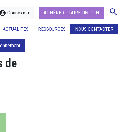
search
ccount_circle
Connexion
ADHÉRER - FAIRE UN DON
ACTUALITÉS
RESSOURCES
NOUS CONTACTER
ironnement
search
s de