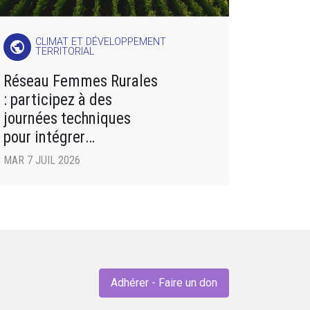
CLIMAT ET DÉVELOPPEMENT
public
TERRITORIAL
Réseau Femmes Rurales
: participez à des
journées techniques
pour intégrer
des pratiques agricoles
MAR 7 JUIL 2026
respectueuses de
l’environnement !
Adhérer - Faire un don