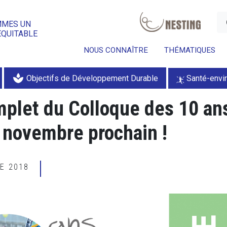
a
MMES UN
ÉQUITABLE
NOUS CONNAÎTRE
THÉMATIQUES
spa
Objectifs de Développement Durable
Santé-env
let du Colloque des 10 an
 novembre prochain !
RE 2018