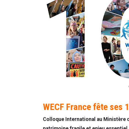
WECF France fête ses 
Colloque International au Ministère d
patrimoine fragile et enjeu essentie