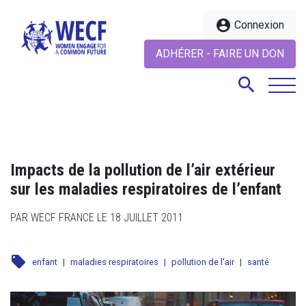
account_circle
Connexion
ADHÉRER - FAIRE UN DON
search
search
Impacts de la pollution de l’air extérieur
sur les maladies respiratoires de l’enfant
PAR WECF FRANCE LE 18 JUILLET 2011
local_offer
enfant
|
maladies respiratoires
|
pollution de l'air
|
santé