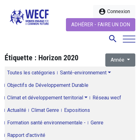
account_circle
Connexion
ADHÉRER - FAIRE UN DON
search
Étiquette :
Horizon 2020
Année
search
Toutes les catégories
Santé-environnement
Objectifs de Développement Durable
Climat et développement territorial
Réseau wecf
Actualité
Climat Genre
Expositions
Formation santé environnementale -
Genre
Rapport d'activité