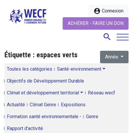
account_circle
Connexion
ADHÉRER - FAIRE UN DON
search
Étiquette :
espaces verts
Année
search
Toutes les catégories
Santé-environnement
Objectifs de Développement Durable
Climat et développement territorial
Réseau wecf
Actualité
Climat Genre
Expositions
Formation santé environnementale -
Genre
Rapport d'activité