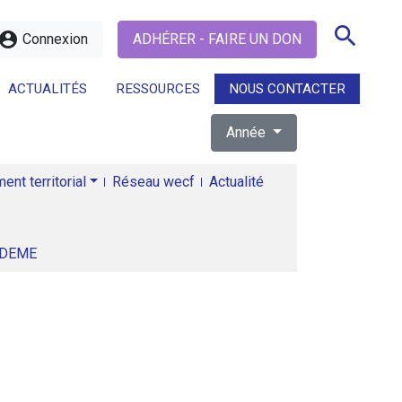
search
ccount_circle
Connexion
ADHÉRER - FAIRE UN DON
ACTUALITÉS
RESSOURCES
NOUS CONTACTER
Année
search
nt territorial
Réseau wecf
Actualité
ADEME