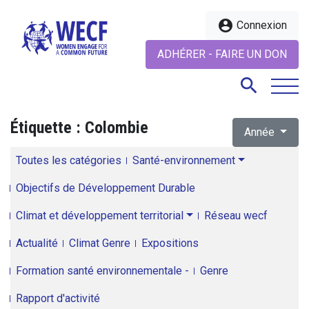
account_circle
Connexion
ADHÉRER - FAIRE UN DON
search
Étiquette :
Colombie
Année
search
Toutes les catégories
Santé-environnement
Objectifs de Développement Durable
Climat et développement territorial
Réseau wecf
Actualité
Climat Genre
Expositions
Formation santé environnementale -
Genre
Rapport d'activité